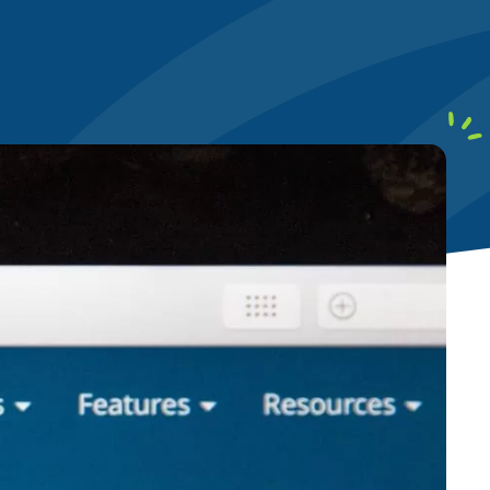
local
Ciblez les requêtes géolocalisées
clients aux alentours
ontenu
Structurez vos écrits pour
ères de qualité (E-E-A-T)