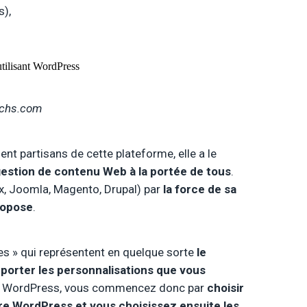
s),
echs.com
t partisans de cette plateforme, elle a le
gestion de contenu Web à la portée de tous
.
, Joomla, Magento, Drupal) par
la force de sa
ropose
.
s » qui représentent en quelque sorte
le
pporter les personnalisations que vous
ous WordPress, vous commencez donc par
choisir
tre WordPress et vous choisissez ensuite les