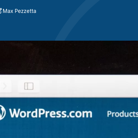
Référencement 
pour attirer des 
Max Pezzetta
Rédaction de c
répondre aux crit