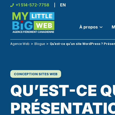
Skip
+1 514-572-7758
EN
to
content
À propos
M
Agence Web
＞
Blogue
＞
Qu’est-ce qu’un site WordPress ? Prése
CONCEPTION SITES WEB
QU’EST-CE Q
PRÉSENTATI