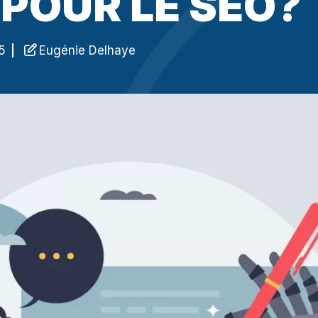
POUR LE SEO?
Référencement 
pour attirer des 
Rédaction de c
5
Eugénie Delhaye
répondre aux crit