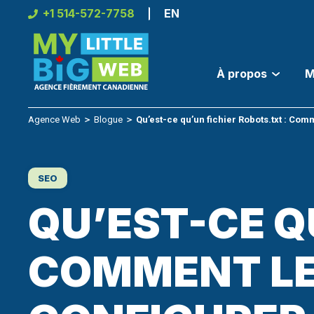
Skip
+1 514-572-7758
EN
to
content
À propos
M
Agence Web
＞
Blogue
＞
Qu’est-ce qu’un fichier Robots.txt : Co
SEO
QU’EST-CE Q
COMMENT LE