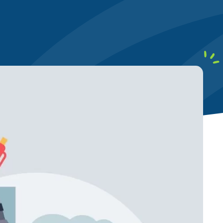
local
Ciblez les requêtes géolocalisées
clients aux alentours
ontenu
Structurez vos écrits pour
ères de qualité (E-E-A-T)