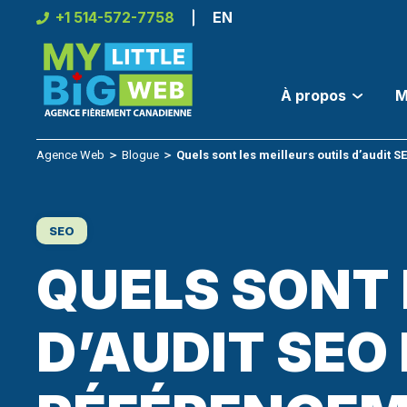
Skip
+1 514-572-7758
EN
to
content
À propos
M
Agence Web
＞
Blogue
＞
Quels sont les meilleurs outils d’audit 
SEO
QUELS SONT 
D’AUDIT SEO