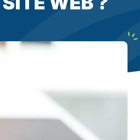
SITE WEB ?
local
Ciblez les requêtes géolocalisées
clients aux alentours
ontenu
Structurez vos écrits pour
ères de qualité (E-E-A-T)