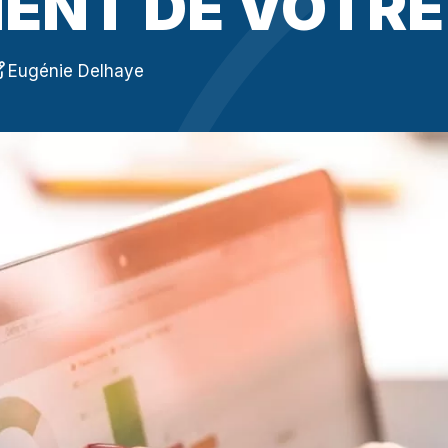
NT DE VOTRE 
Référencement 
pour attirer des 
Rédaction de c
Eugénie Delhaye
répondre aux crit