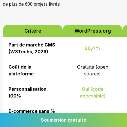
de plus de 600 projets livrés.
Critère
WordPress.org
Part de marché CMS
60,4 %
(W3Techs, 2026)
Coût de la
Gratuite (open
plateforme
source)
Personnalisation
Oui (code
100%
accessible)
E-commerce sans %
Oui (WooCommerce)
sur les ventes
Soumission gratuite