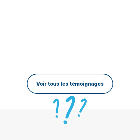
évité pas mal de trouble que vous ayez levé
le flag pour qu’ensuite je puisse faire les
démarches de mon côté. J’apprécie cette
forme de collaboration comme un
partenariat.
Alexandre Chevalier Seguin
Directeur Marketing, Chevalier Seguin
Voir tous les témoignages