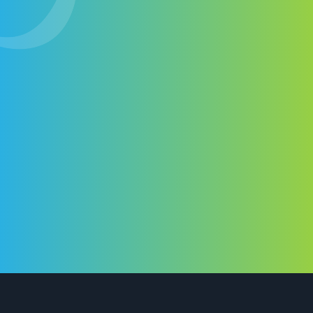
Ça tombe bien, nous aussi ! Alors, n’attendez plus et
appelez-nous ou remplissez notre formulaire en ligne.
Contactez-nous
+1 514-572-7758