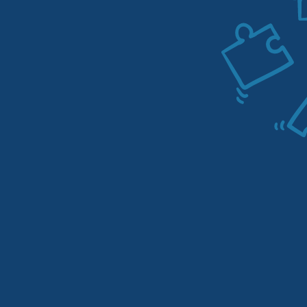
agence de
marketing Web
1
1. Évaluation initiale et audit des
campagnes existantes
L’expert en Instagram Ads chargé de la gestion
de vos campagnes procédera à un audit gratuit
pour examiner les actions que vous avez déjà