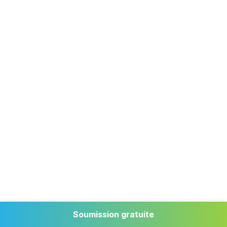
Honnêtement ça se passe toujours bien. Les
communications sont efficaces. Le niveau
de qualité du travail fourni (textes, visuels)
est à la hauteur de mes attentes. J’apprécie
aussi la proactivité de l’équipe lorsqu’il y a
un problème de notre côté (comme notre
serveur qui a planté à un moment). Ça m’a
évité pas mal de trouble que vous ayez levé
le flag pour qu’ensuite je puisse faire les
Soumission gratuite
démarches de mon côté. J’apprécie cette