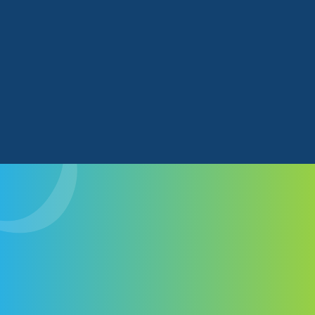
du temps à rédiger votre rapport, à examiner les
résultats, et à planifier les mesures à prendre.
L’envoi mensuel du rapport de performance est
une excellente occasion de réviser le travail
accompli. Nous vous invitons vivement à saisir
cette opportunité pour poser toutes vos
questions à votre expert dédié.