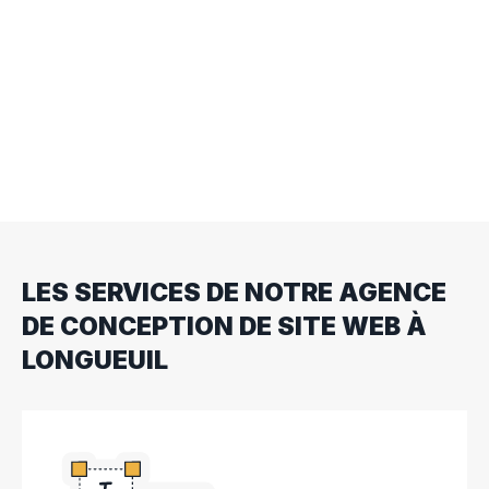
Notre agence se concentre sur la création de
sites Web sur mesure qui capturent l’essence de
votre entreprise. En alliant design intuitif et
fonctionnalités adaptées, nous construisons des
plateformes qui non seulement attirent l’attention,
mais fidélisent également vos clients.
LES SERVICES DE NOTRE AGENCE
DE CONCEPTION DE SITE WEB À
LONGUEUIL