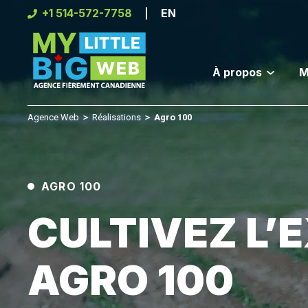
Skip
+1 514-572-7758
EN
to
content
À propos
M
Agence Web
＞
Réalisations
＞
Agro 100
AGRO 100
CULTIVEZ L’
AGRO 100