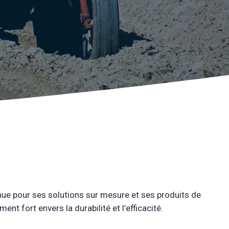
local
Ciblez les requêtes géolocalisées
clients aux alentours
ontenu
Structurez vos écrits pour
ères de qualité (E-E-A-T)
nnue pour ses solutions sur mesure et ses produits de
t fort envers la durabilité et l’efficacité.