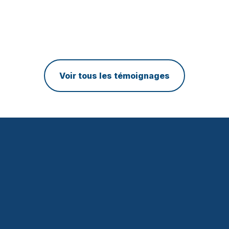
mon équipe et ma méthode de travail!
Laurie Albert
Gestionnaire Marketing Numérique, EMD Batimo
Voir tous les témoignages
GESTION RÉSEAUX SOCIAUX
PUBLICITÉ EN LIGNE
RÉFÉRENCEMENT NATUREL (SEO)