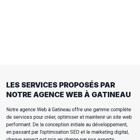
Ce service permet de prévenir les problèmes
techniques et de maintenir votre site à jour avec
les dernières exigences du web. Un suivi efficace
assure la pérennité et la sécurité de votre site
web, pour une réussite durable de votre projet en
ligne.
LES SERVICES PROPOSÉS PAR
NOTRE AGENCE WEB À GATINEAU
Notre agence Web à Gatineau offre une gamme complète
de services pour créer, optimiser et maintenir un site web
performant. De la conception initiale au développement,
en passant par l’optimisation SEO et le marketing digital,
chaque aspect est pris en charge par nos experts.