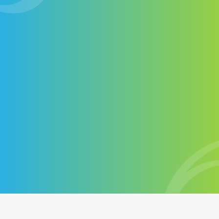
Nos experts ont déjà propulsé plus d’une centaine de
clients en première page des moteurs de recherche !
Pourquoi pas vous ? Contactez notre équipe dès
maintenant pour obtenir une soumission gratuite !
Contactez-nous
+1 514-572-7758