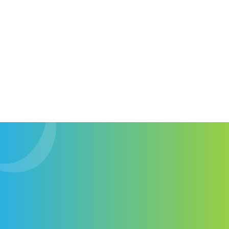
comportements des utilisateurs, transformer des
métriques complexes en insights actionnables, et
optimiser l’expérience utilisateur.
Ma capacité à identifier les tendances
émergentes et les schémas de trafic me permet
d’élaborer des stratégies digitales ciblées,
améliorant ainsi la performance et la conversion
des sites web