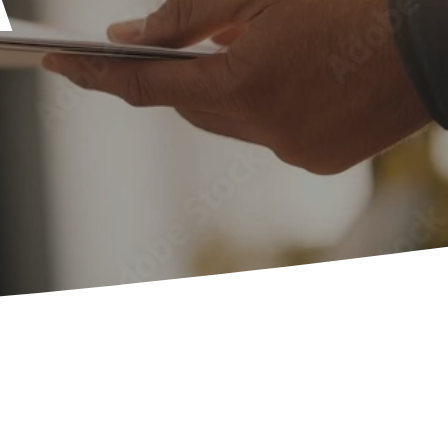
À
local
Ciblez les requêtes géolocalisées
clients aux alentours
ontenu
Structurez vos écrits pour
ères de qualité (E-E-A-T)