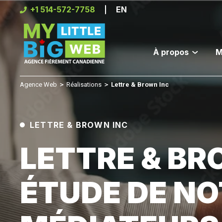
Skip
+1 514-572-7758
EN
to
content
À propos
M
Agence Web
＞
Réalisations
＞
Lettre & Brown Inc
LETTRE & BROWN INC
LETTRE & BR
ÉTUDE DE NO