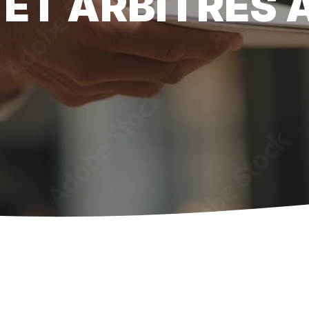
ET ARBITRES 
Référencement 
pour attirer des 
Rédaction de c
répondre aux crit