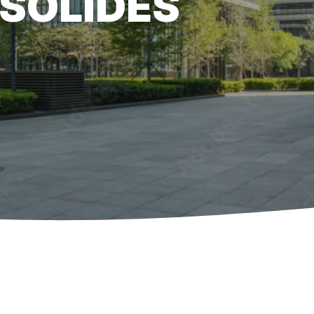
 SOLIDES
Référencement 
pour attirer des 
Rédaction de c
répondre aux crit