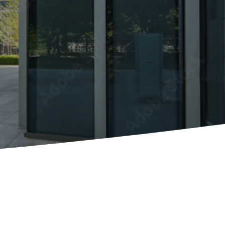
local
Ciblez les requêtes géolocalisées
clients aux alentours
ontenu
Structurez vos écrits pour
ères de qualité (E-E-A-T)