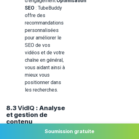
d'engagement.
Optimisation
SEO
: TubeBuddy
offre des
recommandations
personnalisées
pour améliorer le
SEO de vos
vidéos et de votre
chaîne en général,
vous aidant ainsi à
mieux vous
positionner dans
les recherches.
8.3
VidIQ
: Analyse
et gestion de
contenu
Soumission gratuite
VidIQ
est un autre