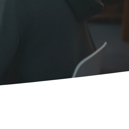
local
Ciblez les requêtes géolocalisées
clients aux alentours
ontenu
Structurez vos écrits pour
ères de qualité (E-E-A-T)