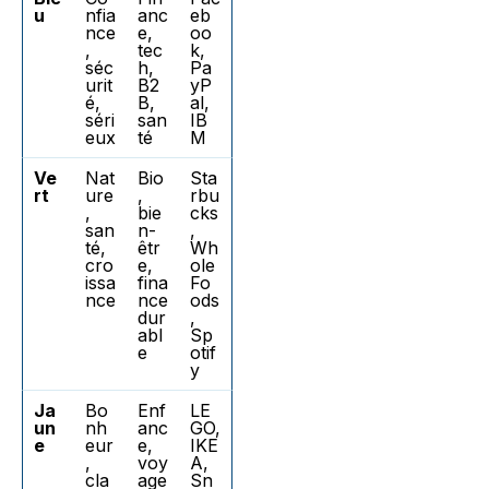
u
nfia
anc
eb
nce
e,
oo
,
tec
k,
séc
h,
Pa
urit
B2
yP
é,
B,
al,
séri
san
IB
eux
té
M
Ve
Nat
Bio
Sta
rt
ure
,
rbu
,
bie
cks
san
n-
,
té,
êtr
Wh
cro
e,
ole
issa
fina
Fo
nce
nce
ods
dur
,
abl
Sp
e
otif
y
Ja
Bo
Enf
LE
un
nh
anc
GO,
e
eur
e,
IKE
,
voy
A,
cla
age
Sn