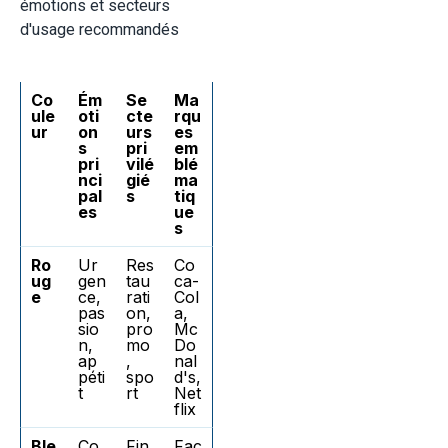
émotions et secteurs
d'usage recommandés
Co
Ém
Se
Ma
ule
oti
cte
rqu
ur
on
urs
es
s
pri
em
pri
vilé
blé
nci
gié
ma
pal
s
tiq
es
ue
s
Ro
Ur
Res
Co
ug
gen
tau
ca-
e
ce,
rati
Col
pas
on,
a,
sio
pro
Mc
n,
mo
Do
ap
,
nal
péti
spo
d's,
t
rt
Net
flix
Ble
Co
Fin
Fac