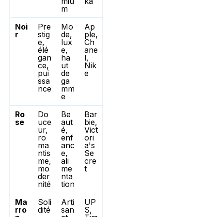
miu
ka
m
Noi
Pre
Mo
Ap
r
stig
de,
ple,
e,
lux
Ch
élé
e,
ane
gan
ha
l,
ce,
ut
Nik
pui
de
e
ssa
ga
nce
mm
e
Ro
Do
Be
Bar
se
uce
aut
bie,
ur,
é,
Vict
ro
enf
ori
ma
anc
a's
ntis
e,
Se
me,
ali
cre
mo
me
t
der
nta
nité
tion
Ma
Soli
Arti
UP
rro
dité
san
S,