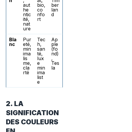
n
,
at,
Tim
aut
bio,
ber
he
co
lan
ntic
nfo
d
ité,
rt
nat
ure
Bla
Pur
Tec
Ap
nc
eté,
h,
ple
min
san
(fo
ima
té,
nd)
lis
lux
,
me,
e
Tes
cla
min
la
rté
ima
list
e
2. LA
SIGNIFICATION
DES COULEURS
EN