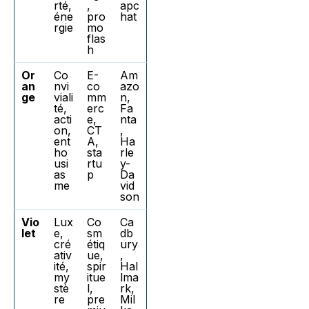
rté,
,
apc
éne
pro
hat
rgie
mo
flas
h
Or
Co
E-
Am
an
nvi
co
azo
ge
viali
mm
n,
té,
erc
Fa
acti
e,
nta
on,
CT
,
ent
A,
Ha
ho
sta
rle
usi
rtu
y-
as
p
Da
me
vid
son
Vio
Lux
Co
Ca
let
e,
sm
db
cré
étiq
ury
ativ
ue,
,
ité,
spir
Hal
my
itue
lma
stè
l,
rk,
re
pre
Mil