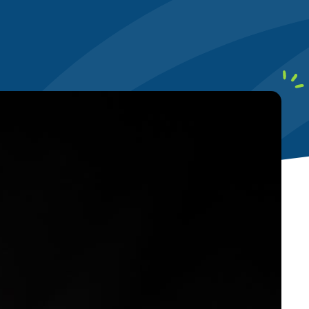
local
Ciblez les requêtes géolocalisées
clients aux alentours
ontenu
Structurez vos écrits pour
ères de qualité (E-E-A-T)