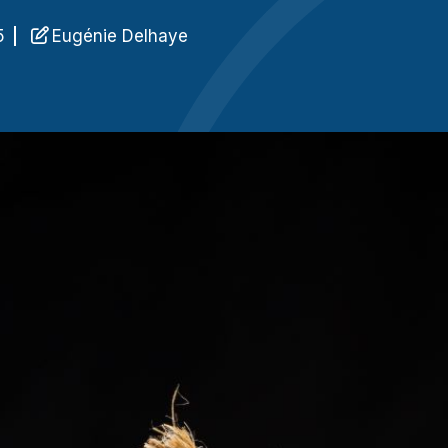
Référencement 
pour attirer des 
5
Eugénie Delhaye
Rédaction de c
répondre aux crit