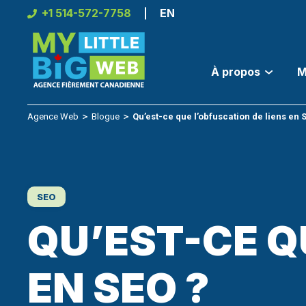
Skip
+1 514-572-7758
EN
to
content
À propos
M
Agence Web
＞
Blogue
＞
Qu’est-ce que l’obfuscation de liens en 
SEO
QU’EST-CE Q
EN SEO ?