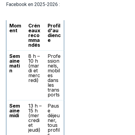
Facebook en 2025-2026 :
Mom
Crén
Profil
ent
eaux
d'au
reco
dienc
mma
e
ndés
Sem
8 h –
Profe
aine
10 h
ssion
mati
(mar
nels,
n
di et
mobil
merc
es
redi)
dans
les
trans
ports
Sem
13 h –
Paus
aine
15 h
e
midi
(mer
déjeu
credi
ner,
et
tous
jeudi)
profil
s