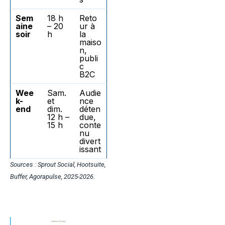
Sem
18 h
Reto
aine
– 20
ur à
soir
h
la
maiso
n,
publi
c
B2C
Wee
Sam.
Audie
k-
et
nce
end
dim.
déten
12 h –
due,
15 h
conte
nu
divert
issant
Sources : Sprout Social, Hootsuite,
Buffer, Agorapulse, 2025-2026.